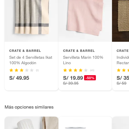
CRATE & BARREL
CRATE & BARREL
CRATE
Set de 4 Servilletas Ikat
Servilleta Marin 100%
Individ
100% Algodón
Lino
Rectan
(2)
(45)
S/ 49.95
S/ 19.89
S/ 3
-50%
S/ 39.95
S/ 59
Más opciones similares