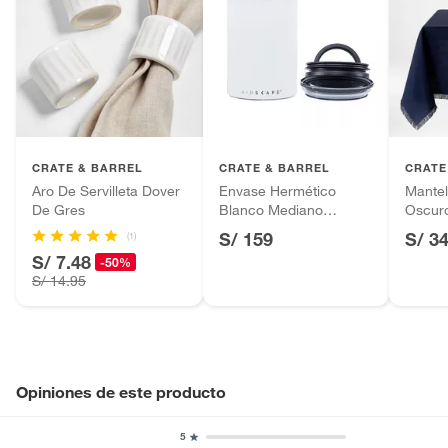
CRATE & BARREL
CRATE & BARREL
CRATE
Aro De Servilleta Dover
Envase Hermético
Mantel
De Gres
Blanco Mediano
Oscur
AIRSCAPE
S/ 159
S/ 3
(1)
S/ 7.48
-50%
S/ 14.95
Opiniones de este producto
5