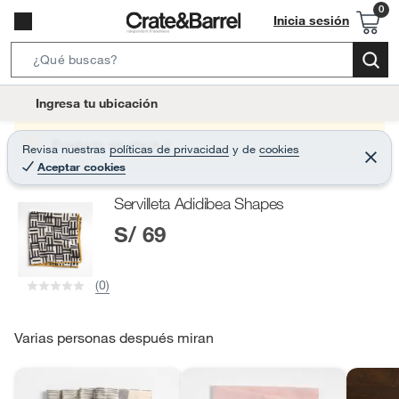
Inicia sesión
S
e
l
Ingresa tu ubicación
a
o
r
c
Producto sin stock :(
Revisa nuestras
políticas de privacidad
y
de
cookies
c
C
a
Aceptar cookies
e
h
r
t
r
B
Servilleta Adidibea Shapes
a
i
r
a
S/ 69
o
r
n
-
(0)
i
c
o
Varias personas después miran
n