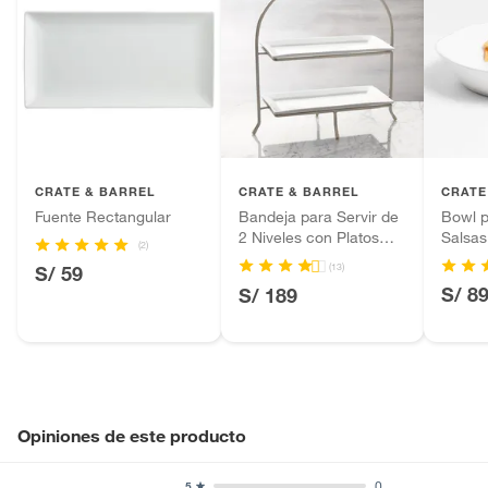
CRATE & BARREL
CRATE & BARREL
CRATE
Fuente Rectangular
Bandeja para Servir de
Bowl p
2 Niveles con Platos
Salsas
(2)
Cambridge
Marin 
(13)
S/ 59
S/ 8
S/ 189
Opiniones de este producto
0
5