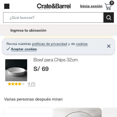
Inicia sesión
S
e
l
Ingresa tu ubicación
a
o
r
c
Producto sin stock :(
Revisa nuestras
políticas de privacidad
y
de
cookies
c
C
a
Aceptar cookies
e
h
r
t
r
B
Bowl para Chips 32cm
a
i
r
a
S/ 69
o
r
n
-
4 (1)
i
c
o
Varias personas después miran
n