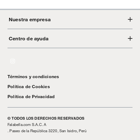
Nuestra empresa
Centro de ayuda
Acerca de Crate
Tiendas
Cambios y devoluciones
Libro de Reclamaciones
Términos y condiciones
Textos Legales
Política de Cookies
Política de Privacidad
© TODOS LOS DERECHOS RESERVADOS
Falabella.com S.A.C. A
. Paseo de la República 3220, San Isidro, Perú