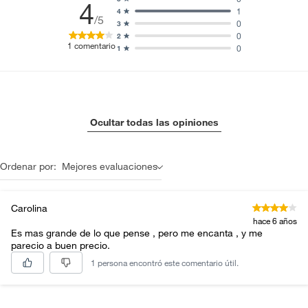
4
1
4
/5
0
3
0
2
1
comentario
0
1
Ocultar todas las opiniones
Ordenar por:
Mejores evaluaciones
Carolina
hace 6 años
Es mas grande de lo que pense , pero me encanta , y me
parecio a buen precio.
1 persona encontró este comentario útil.