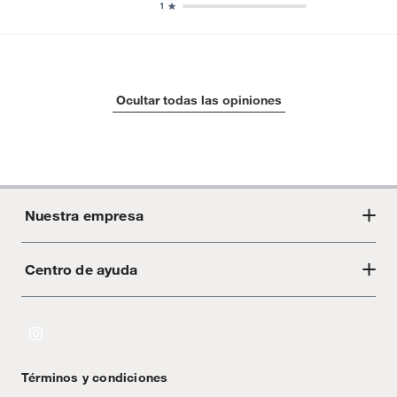
1
Ocultar todas las opiniones
Nuestra empresa
Centro de ayuda
Acerca de Crate
Tiendas
Cambios y devoluciones
Libro de Reclamaciones
Términos y condiciones