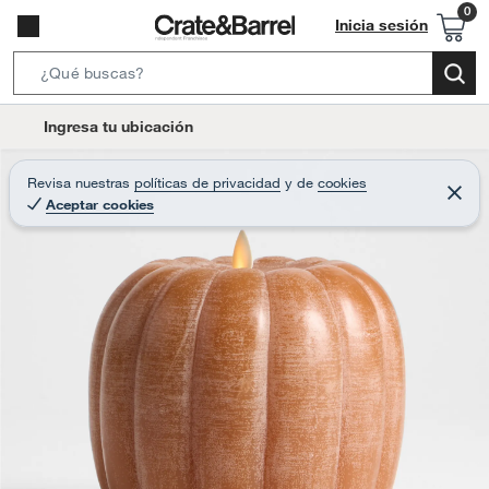
Inicia sesión
S
e
l
Ingresa tu ubicación
a
o
r
c
Revisa nuestras
políticas de privacidad
y
de
cookies
c
C
a
Aceptar cookies
e
h
r
t
r
B
a
i
r
a
o
r
n
-
i
c
o
n