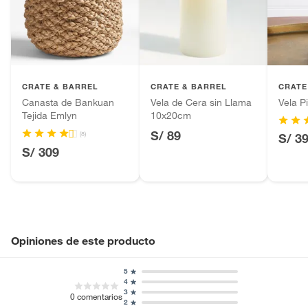
Número de piezas
1
Productos hechos a medida.
Pinturas de color a pedido.
Plantas.
Productos que hayan sido previamente instalados.
CRATE & BARREL
CRATE & BARREL
CRATE
Baterías de auto.
Canasta de Bankuan
Vela de Cera sin Llama
Vela P
Motocicletas y bicicletas motorizadas.
Tejida Emlyn
10x20cm
Licores y cigarros electrónicos.
S/ 89
(8)
S/ 3
S/ 309
Opiniones de este producto
5
4
3
0
comentarios
2