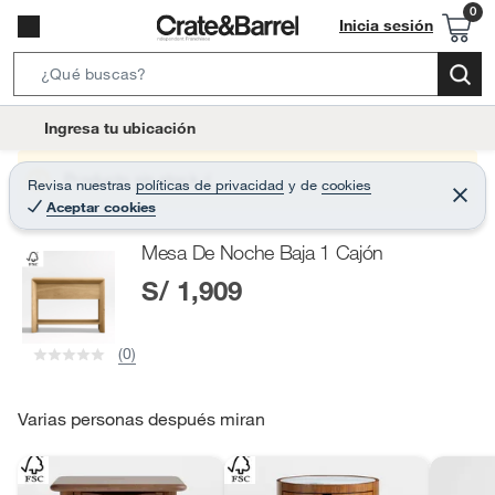
Inicia sesión
S
e
l
Ingresa tu ubicación
a
o
r
c
Producto sin stock :(
Revisa nuestras
políticas de privacidad
y
de
cookies
c
C
a
Aceptar cookies
e
h
r
t
r
B
Mesa De Noche Baja 1 Cajón
a
i
r
a
S/ 1,909
o
r
n
-
(0)
i
c
o
Varias personas después miran
n