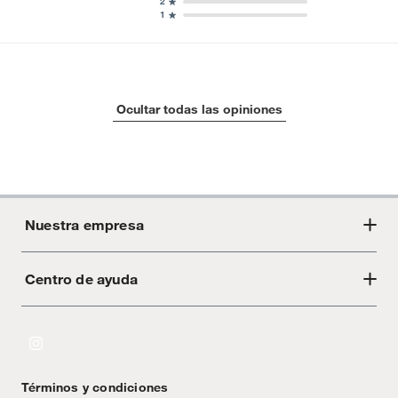
2
1
Ocultar todas las opiniones
Nuestra empresa
Centro de ayuda
Acerca de Crate
Tiendas
Cambios y devoluciones
Libro de Reclamaciones
Términos y condiciones