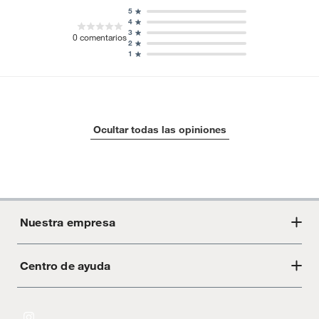
5
4
3
0
comentarios
2
1
Ocultar todas las opiniones
Nuestra empresa
Centro de ayuda
Acerca de Crate
Tiendas
Cambios y devoluciones