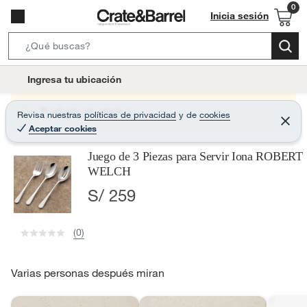
Inicia sesión
S
e
l
Ingresa tu ubicación
a
o
r
c
Producto sin stock :(
Revisa nuestras
políticas de privacidad
y
de
cookies
c
C
a
Aceptar cookies
e
h
r
t
r
B
Juego de 3 Piezas para Servir Iona ROBERT
a
i
r
a
WELCH
o
r
S/ 259
n
-
i
(0)
c
o
Varias personas después miran
n