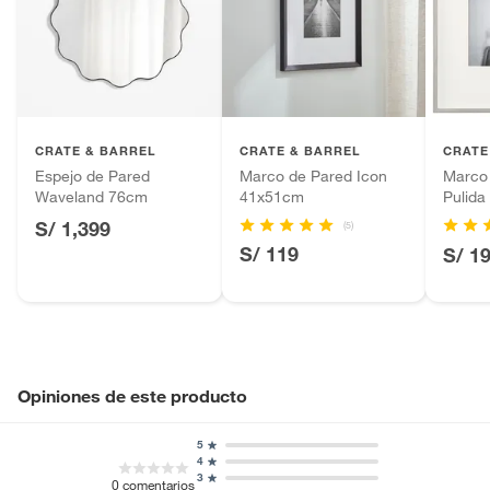
Alimentos, bebidas, fórmulas y leches para bebés.
Productos hechos a medida.
Pinturas de color a pedido.
Tipo de espejo
Pared
Plantas.
Productos que hayan sido previamente instalados.
Forma
No aplica
CRATE & BARREL
CRATE & BARREL
CRATE
Baterías de auto.
Espejo de Pared
Marco de Pared Icon
Marco 
Motocicletas y bicicletas motorizadas.
Waveland 76cm
41x51cm
Pulid
Número de piezas
1
Licores y cigarros electrónicos.
S/ 1,399
(5)
S/ 119
S/ 1
Ancho
127cm
Alto
104cm
Opiniones de este producto
Uso Recomendado
Espejos de sala
5
4
3
Incluye
No aplica
0
comentarios