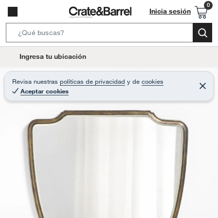
Inicia sesión
S
e
l
Ingresa tu ubicación
a
o
r
c
Revisa nuestras
políticas de privacidad
y
de
cookies
c
C
a
Aceptar cookies
e
h
r
t
r
B
a
i
r
a
o
r
n
-
i
c
o
n