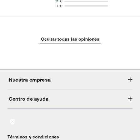
2
1
Ocultar todas las opiniones
Nuestra empresa
Centro de ayuda
Acerca de Crate
Tiendas
Cambios y devoluciones
Libro de Reclamaciones
Términos y condiciones