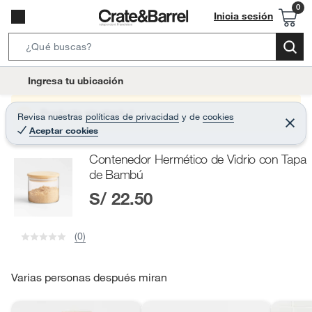
Inicia sesión
S
e
l
Ingresa tu ubicación
a
o
r
c
Producto sin stock :(
Revisa nuestras
políticas de privacidad
y
de
cookies
c
C
a
Aceptar cookies
e
h
r
t
r
B
Contenedor Hermético de Vidrio con Tapa
a
i
r
a
de Bambú
o
r
S/ 22.50
n
-
i
(0)
c
o
Varias personas después miran
n