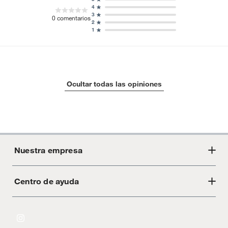
4
3
0
comentarios
2
1
Ocultar todas las opiniones
Nuestra empresa
Centro de ayuda
Acerca de Crate
Tiendas
Cambios y devoluciones