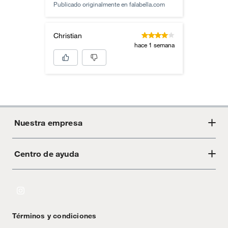
Publicado originalmente en
falabella.com
Christian
hace 1 semana
Nuestra empresa
Centro de ayuda
Acerca de Crate
Tiendas
Cambios y devoluciones
Libro de Reclamaciones
Términos y condiciones