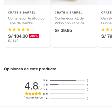
Ancho
10 cm
Plantas.
Productos que hayan sido previamente instalados.
CRATE & BARREL
CRATE & BARREL
CRATE
Baterías de auto.
Contenedor Acrílico con
Contenedor XL de
Canist
Largo
10 cm
Tapa de Bambú
Vidrio con Tapa de
Cucha
Motocicletas y bicicletas motorizadas.
Madera
S/ 39.95
(1)
Licores y cigarros electrónicos.
Alto
33 cm
S/ 104.30
S/ 7
-30%
S/ 149
Opiniones de este producto
3
5
4.8
1
4
/5
0
3
0
2
4
comentarios
0
1