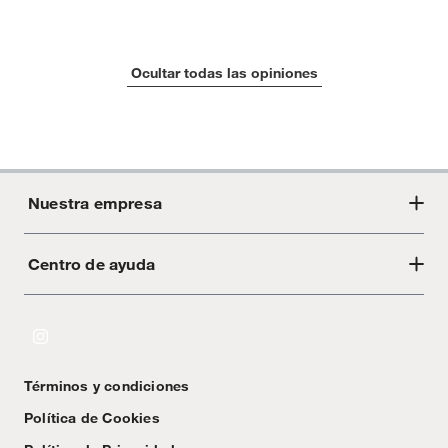
Ocultar todas las opiniones
Nuestra empresa
Centro de ayuda
Acerca de Crate
Tiendas
Cambios y devoluciones
Libro de Reclamaciones
Términos y condiciones
Textos Legales
Política de Cookies