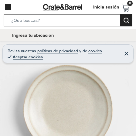
Inicia sesión
S
e
l
Ingresa tu ubicación
a
o
r
c
Revisa nuestras
políticas de privacidad
y
de
cookies
c
C
a
Aceptar cookies
e
h
r
t
r
B
a
i
r
a
o
r
n
-
i
c
o
n