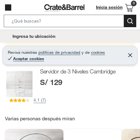
Inicia sesión
S
e
l
Ingresa tu ubicación
a
o
r
c
Producto sin stock :(
Revisa nuestras
políticas de privacidad
y
de
cookies
c
C
a
Aceptar cookies
e
h
r
t
r
B
Servidor de 3 Niveles Cambridge
a
i
r
a
S/ 129
o
r
n
-
4.1 (7)
i
c
o
Varias personas después miran
n