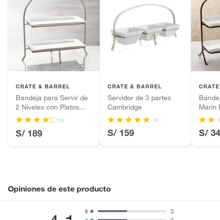
CRATE & BARREL
CRATE & BARREL
CRATE
Bandeja para Servir de
Servidor de 3 partes
Bandej
2 Niveles con Platos
Cambridge
Marin 
Cambridge
(2)
(13)
S/ 159
S/ 3
S/ 189
Opiniones de este producto
3
5