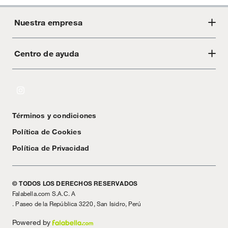
Nuestra empresa
Centro de ayuda
Acerca de Crate
Tiendas
Cambios y devoluciones
Libro de Reclamaciones
Términos y condiciones
Textos Legales
Política de Cookies
Política de Privacidad
© TODOS LOS DERECHOS RESERVADOS
Falabella.com S.A.C. A
. Paseo de la República 3220, San Isidro, Perú
Powered by