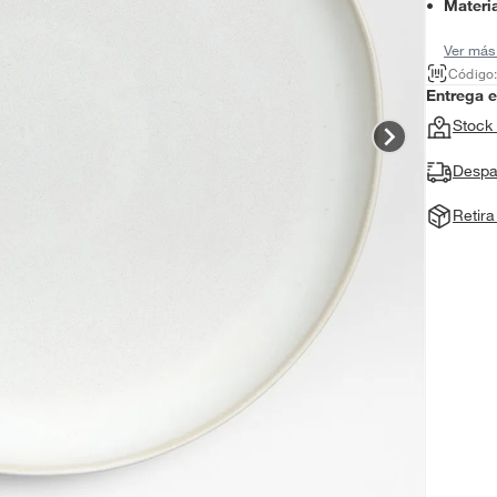
Materia
Ver más
Código
Entrega 
Stock 
Despa
Retir