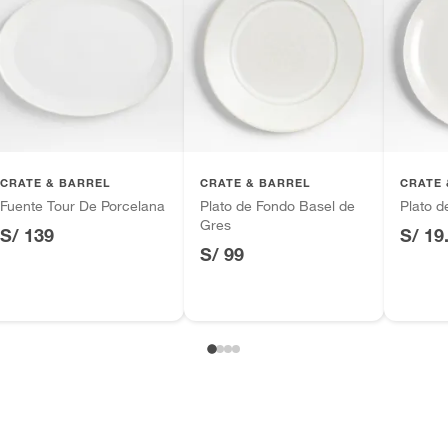
una presentación de nivel restaurante. Esta bandeja,
a con un ala extra ancha para resaltar el plating, está
en gres reciclado y acabada a mano con un esmalte
vo crema que hace cada pieza única. Combina
amente con la colección Basel para una mesa con
r.
CRATE & BARREL
CRATE & BARREL
CRATE 
Fuente Tour De Porcelana
Plato de Fondo Basel de
Plato 
Gres
S/ 139
S/ 19
S/ 99