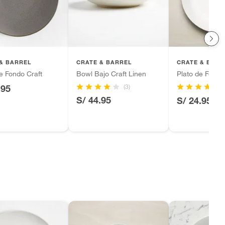
& BARREL
CRATE & BARREL
CRATE & BARR
e Fondo Craft
Bowl Bajo Craft Linen
Plato de Fond
(3)
(3
.95
S/ 44.95
S/ 24.95