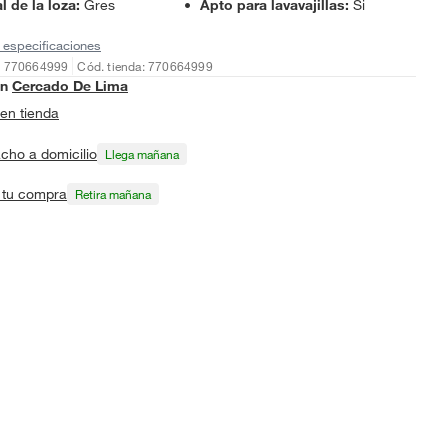
l de la loza
:
Gres
Apto para lavavajillas
:
Si
 especificaciones
: 770664999
Cód. tienda: 770664999
en
Cercado De Lima
en tienda
cho a domicilio
Llega mañana
a tu compra
Retira mañana