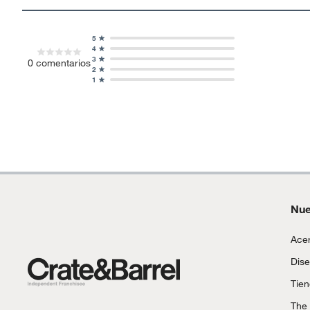
5
4
3
0
comentarios
2
1
Nue
Acer
Dise
Tie
The