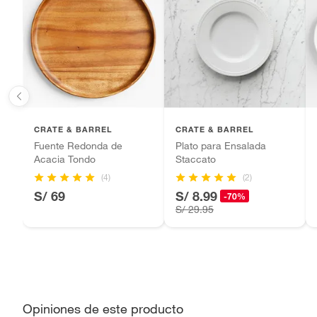
ofrece 
Motocicletas y bicicletas motorizadas.
diseñad
Licores y cigarros electrónicos.
hecha 
reacti
perfect
carácte
Apto para lavavajillas
Si
CRATE & BARREL
CRATE & BARREL
Fuente Redonda de
Plato para Ensalada
Acacia Tondo
Staccato
(4)
(2)
S/ 69
S/ 8.99
-70%
S/ 29.95
Opiniones de este producto