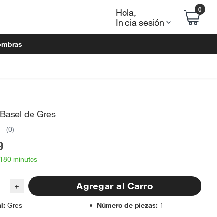
0
Hola
,
Inicia sesión
ombras
 Basel de Gres
(0)
9
 180 minutos
Agregar al Carro
+
al
:
Gres
Número de piezas
:
1