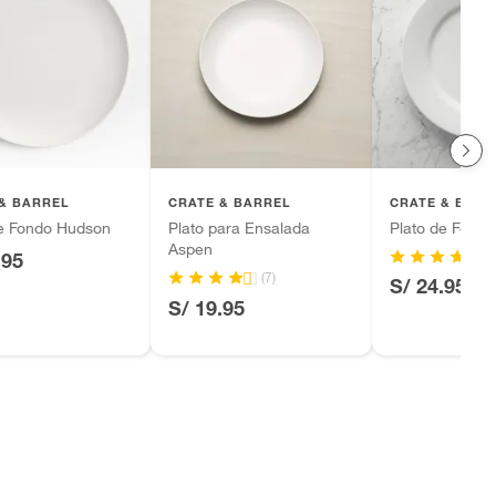
& BARREL
CRATE & BARREL
CRATE & BARR
de Fondo Hudson
Plato para Ensalada
Plato de Fond
Aspen
.95
(7)
S/ 24.95
S/ 19.95