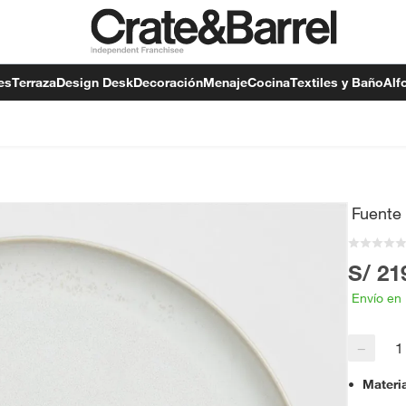
es
Terraza
Design Desk
Decoración
Menaje
Cocina
Textiles y Baño
Alf
Fuente
S/ 21
Envío en
−
Materi