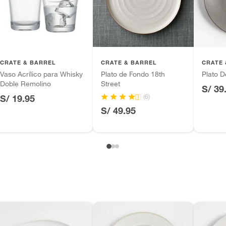
tros productos para asfalto.
ésticos, tecnología, línea blanca, colchones, muebles,
inión
CRATE & BARREL
CRATE & BARREL
CRATE 
Vaso Acrílico para Whisky
Plato de Fondo 18th
Plato D
Doble Remolino
Street
S/ 39
ca
(6)
S/ 19.95
, suplementos alimenticios, vitaminas.
S/ 49.95
as de baño con señales de uso, sin empaques, etiquetas o
ca
e para todos los días, la colección Daniel Humm