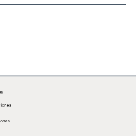
da
ciones
iones