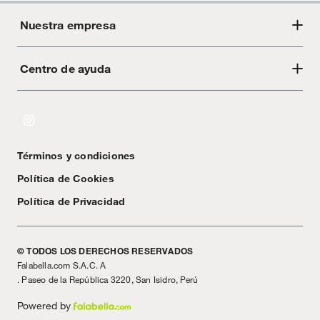
Nuestra empresa
Centro de ayuda
Acerca de Crate
Tiendas
Cambios y devoluciones
Libro de Reclamaciones
Términos y condiciones
Textos Legales
Política de Cookies
Política de Privacidad
© TODOS LOS DERECHOS RESERVADOS
Falabella.com S.A.C. A
. Paseo de la República 3220, San Isidro, Perú
Powered by