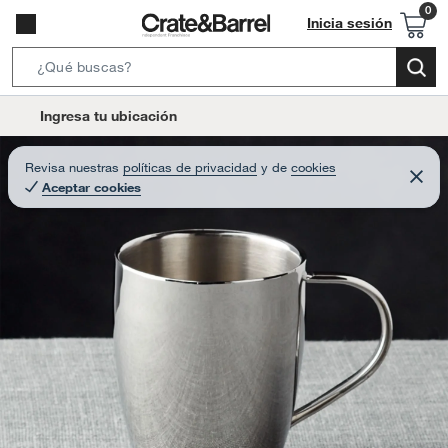
Inicia sesión
S
e
l
Ingresa tu ubicación
a
o
r
c
Revisa nuestras
políticas de privacidad
y
de
cookies
c
C
a
Aceptar cookies
e
h
r
t
r
B
a
i
r
a
o
r
n
-
i
c
o
n