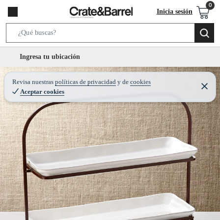
Inicia sesión
S
e
l
Ingresa tu ubicación
a
o
r
c
Revisa nuestras
políticas de privacidad
y
de
cookies
c
C
a
Aceptar cookies
e
h
r
t
r
B
a
i
r
a
o
r
n
-
i
c
o
n