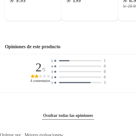
S/ 9.95
S/ 199
S/ 8.
S/ 29.9
Opiniones de este producto
1
5
2
0
4
/5
0
3
0
2
4
comentarios
3
1
Ocultar todas las opiniones
Ordenar por:
Mejores evaluaciones