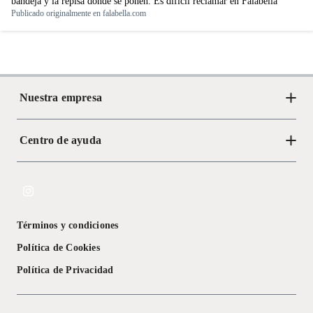
bandeja y la repisa donde se ponen. Es difícil reclamar en Falabella
Publicado originalmente en
falabella.com
Nuestra empresa
Centro de ayuda
Acerca de Crate
Tiendas
Cambios y devoluciones
Libro de Reclamaciones
Términos y condiciones
Textos Legales
Política de Cookies
Política de Privacidad