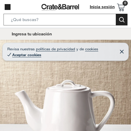
Inicia sesión
S
e
l
Ingresa tu ubicación
a
o
r
c
Revisa nuestras
políticas de privacidad
y
de
cookies
c
C
a
Aceptar cookies
e
h
r
t
r
B
a
i
r
a
o
r
n
-
i
c
o
n