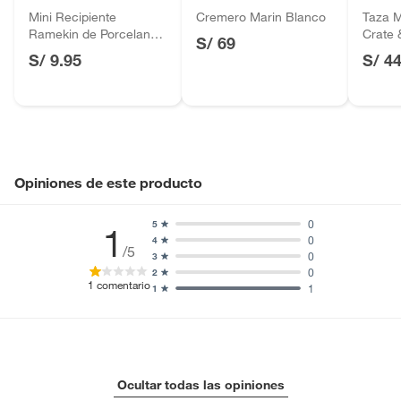
Baterías de auto.
Mini Recipiente
Cremero Marin Blanco
Taza M
Ramekin de Porcelana
Crate 
Motocicletas y bicicletas motorizadas.
S/ 69
Blanca
S/ 9.95
S/ 4
Licores y cigarros electrónicos.
Opiniones de este producto
0
5
1
0
4
/5
0
3
0
2
1
comentario
1
1
Ocultar todas las opiniones