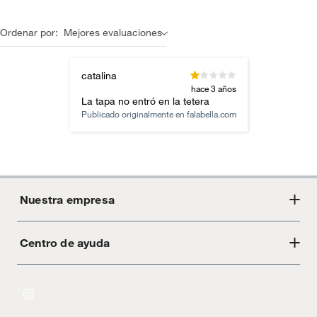
Ordenar por:
Mejores evaluaciones
catalina
hace 3 años
La tapa no entró en la tetera
Publicado originalmente en
falabella.com
Nuestra empresa
Centro de ayuda
Acerca de Crate
Tiendas
Cambios y devoluciones
Libro de Reclamaciones