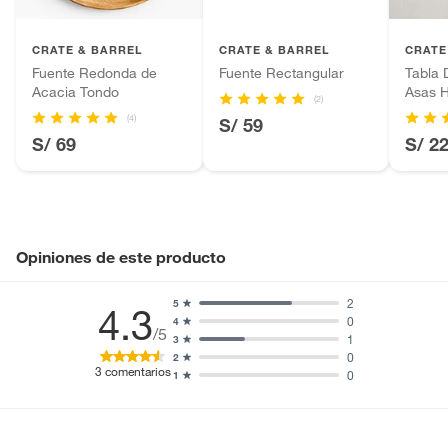
Plantas.
Productos que hayan sido previamente instalados.
CRATE & BARREL
CRATE & BARREL
CRATE
Baterías de auto.
Fuente Redonda de
Fuente Rectangular
Tabla 
Acacia Tondo
Asas 
Motocicletas y bicicletas motorizadas.
(2)
(4)
Licores y cigarros electrónicos.
S/ 59
S/ 69
S/ 2
Opiniones de este producto
2
5
4.3
0
4
/5
1
3
0
2
3
comentarios
0
1