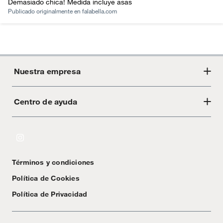
Demasiado chica! Medida incluye asas
Publicado originalmente en
falabella.com
Nuestra empresa
Centro de ayuda
Acerca de Crate
Tiendas
Cambios y devoluciones
Libro de Reclamaciones
Términos y condiciones
Textos Legales
Política de Cookies
Política de Privacidad