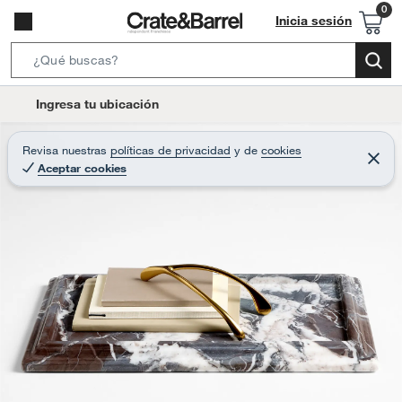
Inicia sesión
S
e
l
Ingresa tu ubicación
a
o
r
c
Revisa nuestras
políticas de privacidad
y
de
cookies
c
C
a
Aceptar cookies
e
h
r
t
r
B
a
i
r
a
o
r
n
-
i
c
o
n