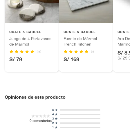
Ancho
25cm
Productos hechos a medida.
Pinturas de color a pedido.
Tipo de adorno
Centros de mesa
Plantas.
Productos que hayan sido previamente instalados.
CRATE & BARREL
CRATE & BARREL
CRATE
Baterías de auto.
Juego de 4 Portavasos
Fuente de Mármol
Aro De
de Mármol
French Kitchen
Mármo
Motocicletas y bicicletas motorizadas.
S/ 8.
Licores y cigarros electrónicos.
(15)
(4)
S/ 29.
S/ 79
S/ 169
Opiniones de este producto
5
4
3
0
comentarios
2
1