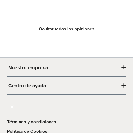
Ocultar todas las opiniones
Nuestra empresa
Centro de ayuda
Acerca de Crate
Tiendas
Cambios y devoluciones
Libro de Reclamaciones
Términos y condiciones
Textos Legales
Política de Cookies