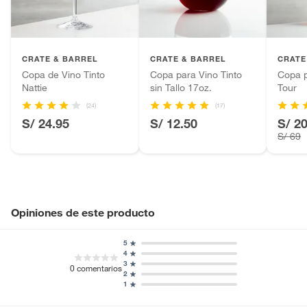
Productos hechos a medida.
Número de piezas
1
Pinturas de color a pedido.
Plantas.
Ancho
10cm
Productos que hayan sido previamente instalados.
CRATE & BARREL
CRATE & BARREL
CRATE
Baterías de auto.
Copa de Vino Tinto
Copa para Vino Tinto
Copa p
Nattie
sin Tallo 17oz.
Tour
Motocicletas y bicicletas motorizadas.
Alto
24cm
Licores y cigarros electrónicos.
(24)
(17)
S/ 24.95
S/ 12.50
S/ 2
S/ 69
Opiniones de este producto
5
4
3
0
comentarios
2
1