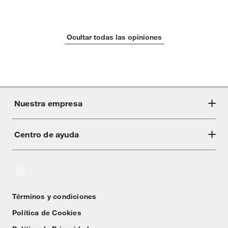
Ocultar todas las opiniones
Nuestra empresa
Centro de ayuda
Acerca de Crate
Tiendas
Cambios y devoluciones
Libro de Reclamaciones
Términos y condiciones
Textos Legales
Política de Cookies