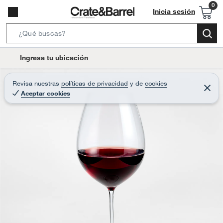
Inicia sesión
S
e
l
Ingresa tu ubicación
a
o
r
c
Revisa nuestras
políticas de privacidad
y
de
cookies
c
C
a
Aceptar cookies
e
h
r
t
r
B
a
i
r
a
o
r
n
-
i
c
o
n