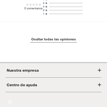
4
3
0
comentarios
2
1
Ocultar todas las opiniones
Nuestra empresa
Centro de ayuda
Acerca de Crate
Tiendas
Cambios y devoluciones