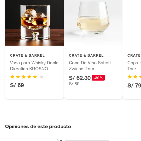
CRATE & BARREL
CRATE & BARREL
CRATE
Vaso para Whisky Doble
Copa De Vino Schott
Copa 
Direction KROSNO
Zwiesel Tour
Tour
S/ 62.30
(4)
-30%
S/ 89
S/ 69
S/ 7
Opiniones de este producto
5