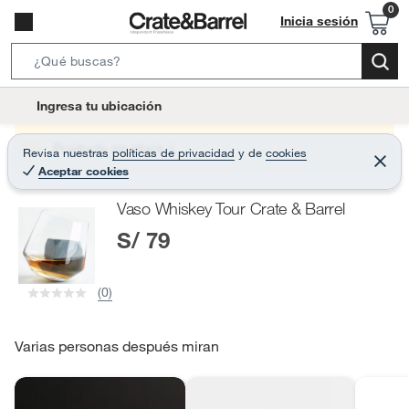
Inicia sesión
S
e
l
Ingresa tu ubicación
a
o
r
c
Producto sin stock :(
Revisa nuestras
políticas de privacidad
y
de
cookies
c
C
a
Aceptar cookies
e
h
r
t
r
B
Vaso Whiskey Tour Crate & Barrel
a
i
r
a
S/ 79
o
r
n
-
(0)
i
c
o
Varias personas después miran
n