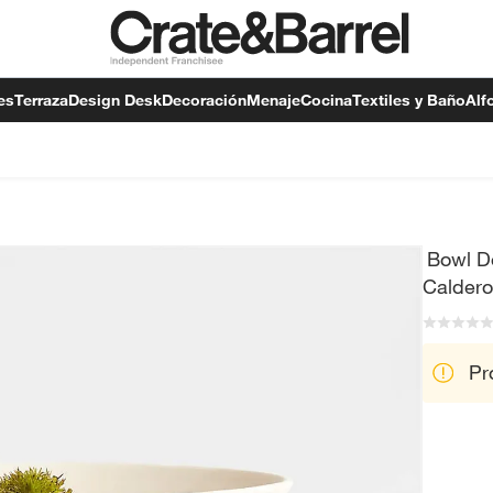
es
Terraza
Design Desk
Decoración
Menaje
Cocina
Textiles y Baño
Alf
Bowl De
Calder
Pr