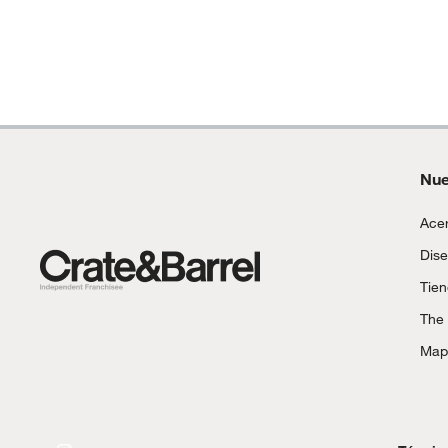
Motocicletas y bicicletas motorizadas.
Licores y cigarros electrónicos.
Nue
Acer
Dise
Tie
The
Mapa