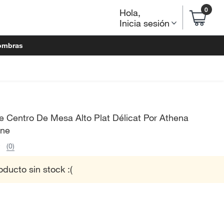
0
Hola
,
Inicia sesión
ombras
 Centro De Mesa Alto Plat Délicat Por Athena
one
(0)
oducto sin stock :(