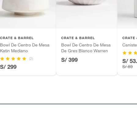
s de mesa
tros productos para asfalto.
ésticos, tecnología, línea blanca, colchones, muebles,
inión
CRATE & BARREL
CRATE & BARREL
CRATE 
Bowl De Centro De Mesa
Bowl De Centro De Mesa
Caniste
Katin Mediano
De Gres Blanco Warren
(2)
S/ 399
S/ 53
, suplementos alimenticios, vitaminas.
S/ 299
S/ 89
as de baño con señales de uso, sin empaques, etiquetas o