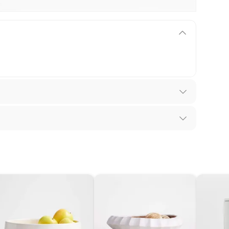
los recibes para hacer una devolución.
 diferentes, otras con restricciones y algunas
son:
l
edores tienen:
ros productos para asfalto, hormigón, albañilería.