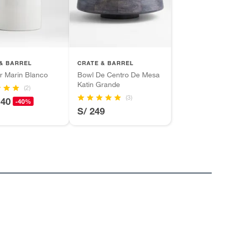
& BARREL
CRATE & BARREL
r Marin Blanco
Bowl De Centro De Mesa
Katin Grande
(2)
(3)
.40
-40%
S/ 249