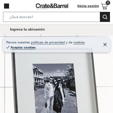
Inicia sesión
S
e
l
Ingresa tu ubicación
a
o
r
c
Revisa nuestras
políticas de privacidad
y
de
cookies
c
C
a
Aceptar cookies
e
h
r
t
r
B
a
i
r
a
o
r
n
-
i
c
o
n