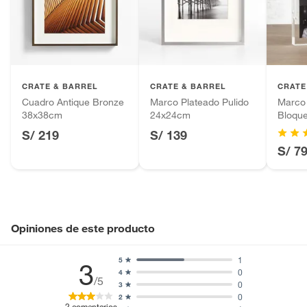
Productos hechos a medida.
Ancho
38cm
Pinturas de color a pedido.
Plantas.
Alto
38cm
Productos que hayan sido previamente instalados.
CRATE & BARREL
CRATE & BARREL
CRATE
Baterías de auto.
Cuadro Antique Bronze
Marco Plateado Pulido
Marco 
Motocicletas y bicicletas motorizadas.
Capacidad de fotos
1
38x38cm
24x24cm
Bloque
Licores y cigarros electrónicos.
12x17
S/ 219
S/ 139
S/ 7
Opiniones de este producto
1
5
3
0
4
/5
0
3
0
2
2
comentarios