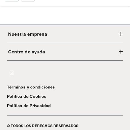
Nuestra empresa
Centro de ayuda
Acerca de Crate
Tiendas
Cambios y devoluciones
Libro de Reclamaciones
Términos y condiciones
Textos Legales
Política de Cookies
Política de Privacidad
© TODOS LOS DERECHOS RESERVADOS