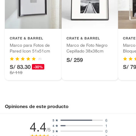
Productos hechos a medida.
Ancho
45cm
Pinturas de color a pedido.
Plantas.
Alto
40cm
Productos que hayan sido previamente instalados.
CRATE & BARREL
CRATE & BARREL
CRATE
Baterías de auto.
Marco para Fotos de
Marco de Foto Negro
Marco 
Motocicletas y bicicletas motorizadas.
Capacidad de fotos
1
Pared Icon 51x51cm
Cepillado 38x38cm
Bloque
Licores y cigarros electrónicos.
12x17
S/ 259
(1)
S/ 83.30
S/ 7
-30%
S/ 119
Opiniones de este producto
6
5
4.4
1
4
/5
0
3