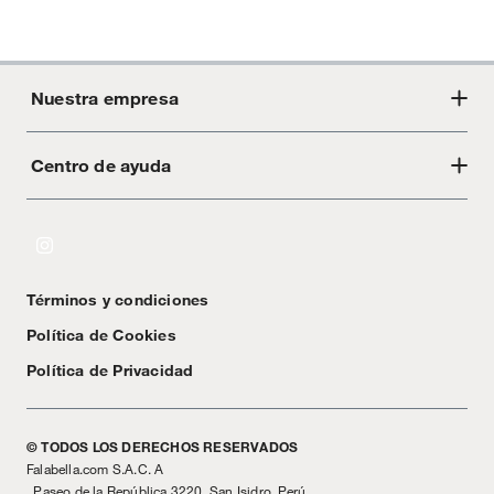
Nuestra empresa
Centro de ayuda
Acerca de Crate
Tiendas
Cambios y devoluciones
Libro de Reclamaciones
Términos y condiciones
Textos Legales
Política de Cookies
Política de Privacidad
© TODOS LOS DERECHOS RESERVADOS
Falabella.com S.A.C. A
. Paseo de la República 3220, San Isidro, Perú