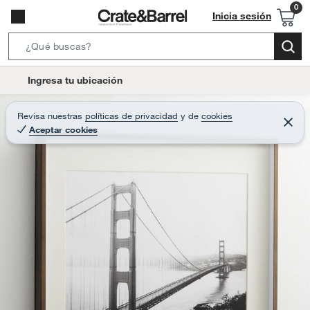
Inicia sesión
S
e
l
Ingresa tu ubicación
a
o
r
c
Revisa nuestras
políticas de privacidad
y
de
cookies
c
C
a
Aceptar cookies
e
h
r
t
r
B
a
i
r
a
o
r
n
-
i
c
o
n