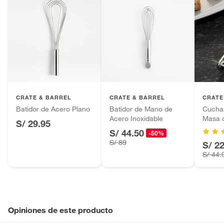
CRATE & BARREL
CRATE & BARREL
CRATE
Batidor de Acero Plano
Batidor de Mano de
Cucha
Acero Inoxidable
Masa d
S/ 29.95
S/ 44.50
-50%
S/ 89
S/ 2
S/ 44.
Opiniones de este producto