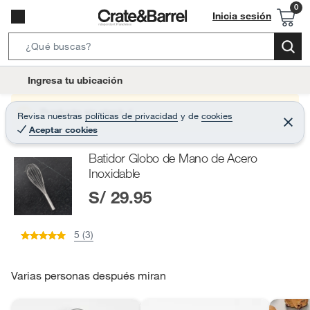
Inicia sesión
S
e
l
Ingresa tu ubicación
a
o
r
c
Producto sin stock :(
Revisa nuestras
políticas de privacidad
y
de
cookies
c
C
a
Aceptar cookies
e
h
r
t
r
B
Batidor Globo de Mano de Acero
a
i
r
a
Inoxidable
o
r
S/ 29.95
n
-
i
5 (3)
c
o
Varias personas después miran
n