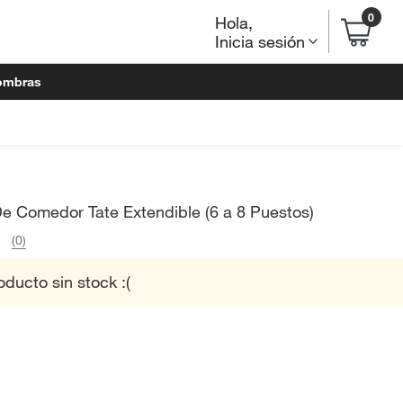
0
Hola
,
Inicia sesión
ombras
e Comedor Tate Extendible (6 a 8 Puestos)
(0)
oducto sin stock :(