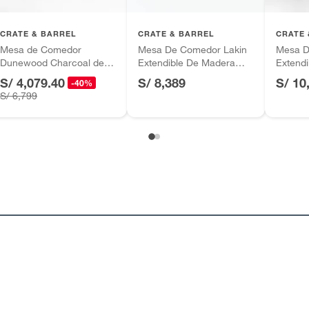
ca
inión
CRATE & BARREL
CRATE & BARREL
CRATE 
Mesa de Comedor
Mesa De Comedor Lakin
Mesa D
ca
Dunewood Charcoal de
Extendible De Madera
Extend
Madera de Mango (6
Teca (6 a 8 Puestos)
10 Pues
S/ 4,079.40
S/ 8,389
S/ 10
-40%
, suplementos alimenticios, vitaminas.
Puestos)
S/ 6,799
90cm
as de baño con señales de uso, sin empaques, etiquetas o