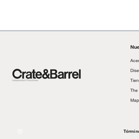
Nue
Acer
Dise
Tie
The
Mapa
Términ