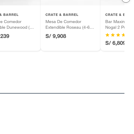
& BARREL
CRATE & BARREL
CRATE & BARR
e Comedor
Mesa De Comedor
Bar Maxine de
ible Dunewood (8-
Extendible Roseau (4-6
Nogal 2 Puerta
tos)
Puestos)
,239
S/ 9,908
S/ 6,809