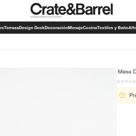
es
Terraza
Design Desk
Decoración
Menaje
Cocina
Textiles y Baño
Alf
Mesa D
Pr