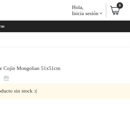
0
Hola
,
Inicia sesión
ras
e Cojín Mongolian 51x51cm
(0)
ducto sin stock :(