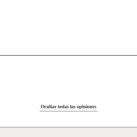
entos alimenticios, vitaminas.
con señales de uso, sin empaques, etiquetas o sellos.
Ocultar todas las opiniones