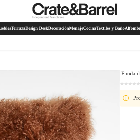
ebles
Terraza
Design Desk
Decoración
Menaje
Cocina
Textiles y Baño
Alfomb
Funda d
Pro