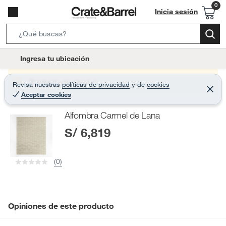
Inicia sesión
S
e
l
Ingresa tu ubicación
a
o
r
c
Producto sin stock :(
Revisa nuestras
políticas de privacidad
y
de
cookies
c
C
a
Aceptar cookies
e
h
r
t
r
B
Alfombra Carmel de Lana
a
i
r
a
S/ 6,819
o
r
n
-
(0)
i
c
o
n
Opiniones de este producto