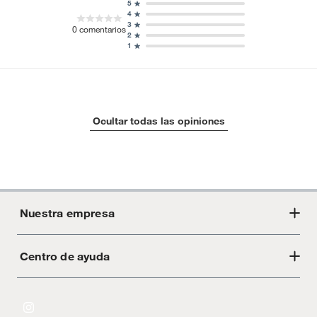
5
4
3
0
comentarios
2
1
Ocultar todas las opiniones
Nuestra empresa
Centro de ayuda
Acerca de Crate
Tiendas
Cambios y devoluciones