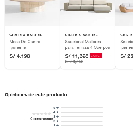
Alimentos, bebidas, fórmulas y leches para bebés.
Productos hechos a medida.
Pinturas de color a pedido.
Plantas.
Productos que hayan sido previamente instalados.
CRATE & BARREL
CRATE & BARREL
CRATE
Baterías de auto.
Mesa De Centro
Seccional Mallorca
Seccio
Ipanema
para Terraza 4 Cuerpos
Ipane
Motocicletas y bicicletas motorizadas.
S/ 4,198
S/ 11,628
S/ 2
Licores y cigarros electrónicos.
-50%
S/ 23,256
Opiniones de este producto
5
4
3
0
comentarios
2
1