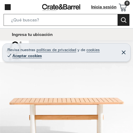
Inicia sesión
S
e
l
Ingresa tu ubicación
a
o
r
c
Revisa nuestras
políticas de privacidad
y
de
cookies
c
C
a
Aceptar cookies
e
h
r
t
r
B
a
i
r
a
o
r
n
-
i
c
o
n