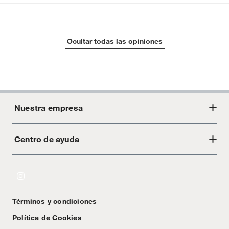
Ocultar todas las opiniones
Nuestra empresa
Centro de ayuda
Acerca de Crate
Tiendas
Cambios y devoluciones
Libro de Reclamaciones
Términos y condiciones
Textos Legales
Política de Cookies