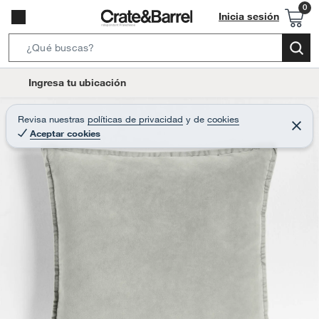
Inicia sesión
S
e
l
Ingresa tu ubicación
a
o
r
c
Revisa nuestras
políticas de privacidad
y
de
cookies
c
C
a
Aceptar cookies
e
h
r
t
r
B
a
i
r
a
o
r
n
-
i
c
o
n