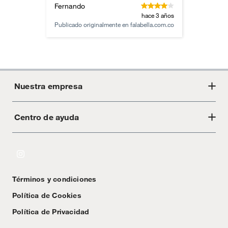
Fernando
hace 3 años
Publicado originalmente en
falabella.com.co
Nuestra empresa
Centro de ayuda
Acerca de Crate
Tiendas
Cambios y devoluciones
Libro de Reclamaciones
Términos y condiciones
Textos Legales
Política de Cookies
Política de Privacidad