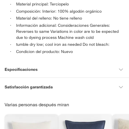
Material principal: Terciopelo
Composición: Interior: 100% algodón orgánico
Material del relleno: No tiene relleno
Información adicional: Consideraciones Generales:
Reverses to same Variations in color are to be expected
due to dyeing process Machine wash cold
tumble dry low; cool iron as needed Do not bleach:
Condicion del producto: Nuevo
Especificaciones
Material del relleno
Sin relleno
Satisfacción garantizada
La mayoría de los productos tienen
30 días desde que los recibes
para hacer una devolución.
Varias personas después miran
Material
Algodón orgánico,Terciopelo
Sin embargo, tenemos categorías que cuentan con plazos diferentes,
otras con restricciones y algunas que no se pueden devolver ni
Modelo
Relaxed
cambiar. Conoce cuáles son: