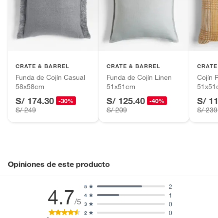
Alimentos, bebidas, fórmulas y leches para bebés.
Productos hechos a medida.
Pinturas de color a pedido.
Plantas.
Productos que hayan sido previamente instalados.
CRATE & BARREL
CRATE & BARREL
CRATE
Baterías de auto.
Funda de Cojín Casual
Funda de Cojín Linen
Cojín 
58x58cm
51x51cm
51x51
Motocicletas y bicicletas motorizadas.
S/ 174.30
S/ 125.40
S/ 1
Licores y cigarros electrónicos.
-30%
-40%
S/ 249
S/ 209
S/ 239
Opiniones de este producto
2
5
4.7
1
4
/5
0
3
0
2