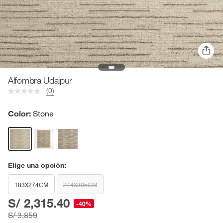
Alfombra Udaipur
(0)
Color:
Stone
Elige una opción:
183X274CM
244X305CM
S/ 2,315.40
-40%
S/ 3,859