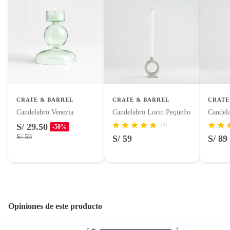
con señales de uso, sin empaques, etiquetas o sellos.
Número de piezas
1
Alimentos, bebidas, fórmulas y leches para bebés.
Productos hechos a medida.
Pinturas de color a pedido.
Plantas.
Productos que hayan sido previamente instalados.
Baterías de auto.
CRATE & BARREL
CRATE & BARREL
CRATE
Motocicletas y bicicletas motorizadas.
Candelabro Venezia
Candelabro Lorin Pequeño
Candel
Licores y cigarros electrónicos.
S/ 29.50
(3)
-50%
S/ 59
S/ 59
S/ 89
Opiniones de este producto