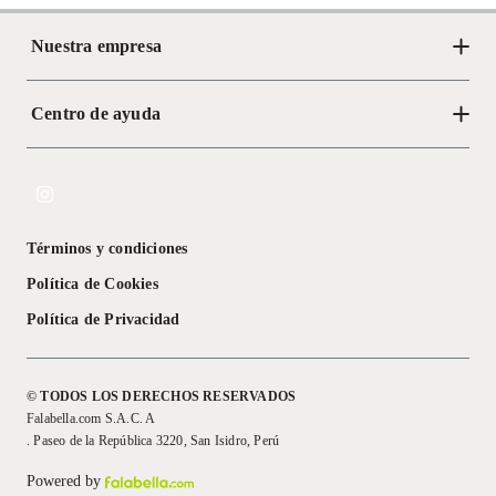
Nuestra empresa
Centro de ayuda
Acerca de Crate
Tiendas
Cambios y devoluciones
Libro de Reclamaciones
Términos y condiciones
Textos Legales
Política de Cookies
Política de Privacidad
© TODOS LOS DERECHOS RESERVADOS
Falabella.com S.A.C. A
. Paseo de la República 3220, San Isidro, Perú
Powered by