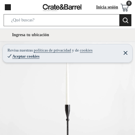
Inicia sesión
S
e
l
Ingresa tu ubicación
a
o
r
c
Revisa nuestras
políticas de privacidad
y
de
cookies
c
C
a
Aceptar cookies
e
h
r
t
r
B
a
i
r
a
o
r
n
-
i
c
o
n