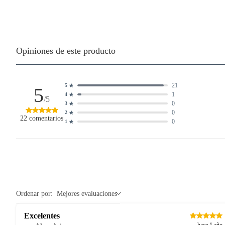
Opiniones de este producto
21
5
5
1
4
/5
0
3
0
2
22
comentarios
0
1
Ordenar por:
Mejores evaluaciones
Excelentes
hace 1 año