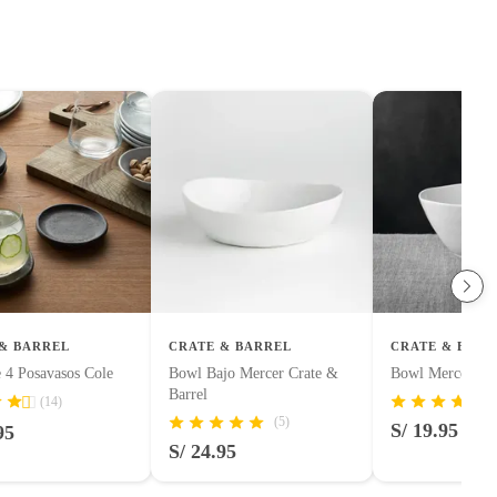
& BARREL
CRATE & BARREL
CRATE & BARR
 4 Posavasos Cole
Bowl Bajo Mercer Crate &
Bowl Mercer Cra
Barrel
(14)
(5)
S/ 19.95
95
S/ 24.95