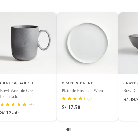
tes, otras con restricciones y algunas que no se pueden
 tienen:
uctos para asfalto, hormigón, albañilería.
a
uctos para asfalto.
logía, línea blanca, colchones, muebles, bicicletas y máquinas.
CRATE & BARREL
CRATE & BARREL
CRATE 
Bowl Wren de Gres
Plato de Ensalada Wren
Bowl Cr
Esmaltado
(7)
S/ 39.
entos alimenticios, vitaminas.
(4)
S/ 17.50
S/ 12.50
con señales de uso, sin empaques, etiquetas o sellos.
or