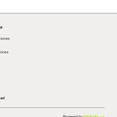
da
ciones
iones
dad
Powered by