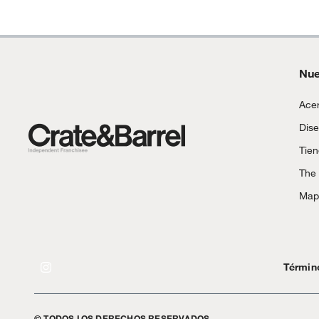
Material del relleno
Poliéste
Material de las patas
Mader
Nue
Acer
Dise
Tie
The
Mapa
Términ
© TODOS LOS DERECHOS RESERVADOS