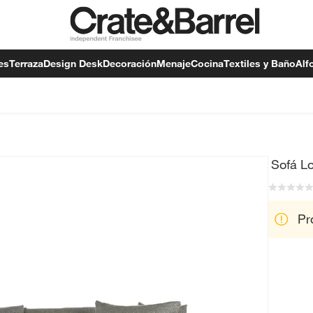
es
Terraza
Design Desk
Decoración
Menaje
Cocina
Textiles y Baño
Alf
Sofá L
Pr