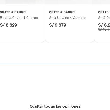
inión
CRATE & BARREL
CRATE & BARREL
CRATE 
Butaca Cavett 1 Cuerpo
Sofa Unwind 4 Cuerpos
Sofá P
s Unidos
S/ 8,829
S/ 9,879
S/ 8,
S/ 13,
, suplementos alimenticios, vitaminas.
as de baño con señales de uso, sin empaques, etiquetas o
Media
pos
Ocultar todas las opiniones