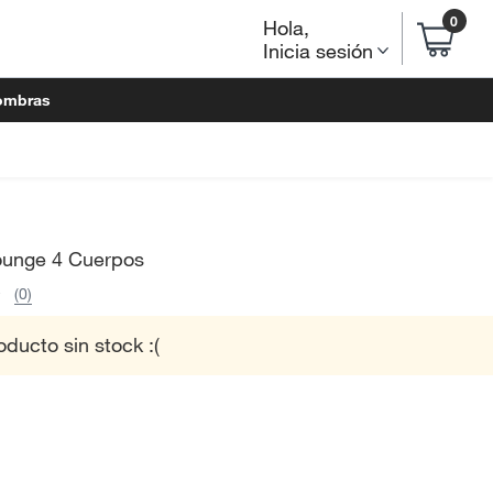
0
Hola
,
Inicia sesión
ombras
ounge 4 Cuerpos
(0)
oducto sin stock :(