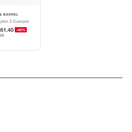
& BARREL
eyton 3 Cuerpos
261.40
-40%
769