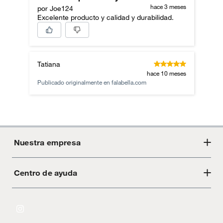
hace 3 meses
por Joe124
Excelente producto y calidad y durabilidad.
Tatiana
hace 10 meses
Publicado originalmente en
falabella.com
Nuestra empresa
Centro de ayuda
Acerca de Crate
Tiendas
Cambios y devoluciones