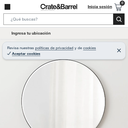
Inicia sesión
S
e
l
Ingresa tu ubicación
a
o
r
c
Revisa nuestras
políticas de privacidad
y
de
cookies
c
C
a
Aceptar cookies
e
h
r
t
r
B
a
i
r
a
o
r
n
-
i
c
o
n