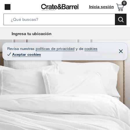
Inicia sesión
S
e
l
Ingresa tu ubicación
a
o
r
c
Revisa nuestras
políticas de privacidad
y
de
cookies
c
C
a
Aceptar cookies
e
h
r
t
r
B
a
i
r
a
o
r
n
-
i
c
o
n