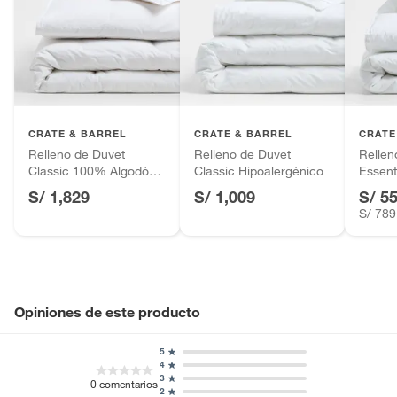
baño con señales de uso, sin empaques, etiquetas o sellos.
Alimentos, bebidas, fórmulas y leches para bebés.
Productos hechos a medida.
Pinturas de color a pedido.
Plantas.
Productos que hayan sido previamente instalados.
CRATE & BARREL
CRATE & BARREL
CRATE
Relleno de Duvet
Relleno de Duvet
Rellen
Baterías de auto.
Classic 100% Algodón
Classic Hipoalergénico
Essent
Motocicletas y bicicletas motorizadas.
Orgánico
S/ 1,829
S/ 1,009
S/ 5
Licores y cigarros electrónicos.
S/ 789
Opiniones de este producto
5
4
3
0
comentarios
2