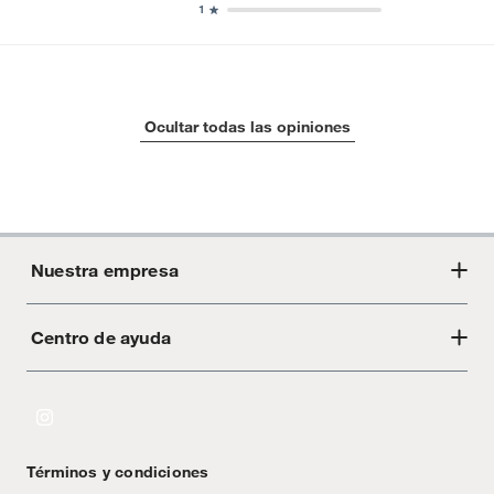
1
Ocultar todas las opiniones
Nuestra empresa
Centro de ayuda
Acerca de Crate
Tiendas
Cambios y devoluciones
Libro de Reclamaciones
Términos y condiciones