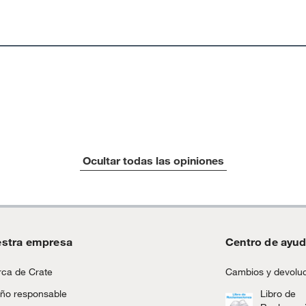
as de baño con señales de uso, sin empaques, etiquetas o
Ocultar todas las opiniones
stra empresa
Centro de ayu
ca de Crate
Cambios y devolu
ño responsable
Libro de