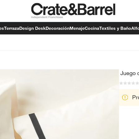
es
Terraza
Design Desk
Decoración
Menaje
Cocina
Textiles y Baño
Alf
Juego 
Pr