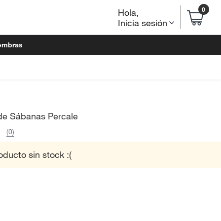
0
Hola
,
Inicia sesión
ombras
de Sábanas Percale
(0)
oducto sin stock :(