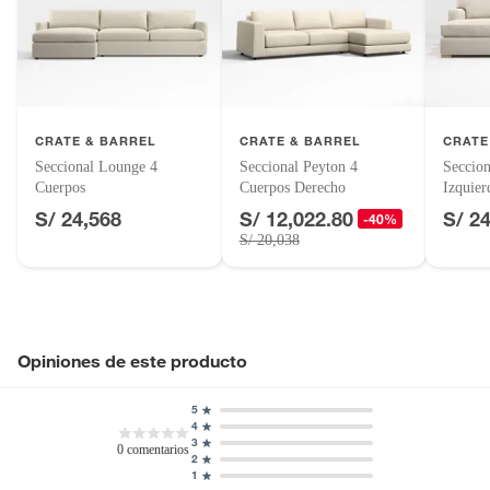
Alimentos, bebidas, fórmulas y leches para bebés.
Productos hechos a medida.
Pinturas de color a pedido.
Plantas.
CRATE & BARREL
CRATE & BARREL
CRATE
Productos que hayan sido previamente instalados.
Seccional Lounge 4
Seccional Peyton 4
Seccion
Baterías de auto.
Cuerpos
Cuerpos Derecho
Izquier
Motocicletas y bicicletas motorizadas.
S/ 24,568
S/ 12,022.80
S/ 2
-40%
Licores y cigarros electrónicos.
S/ 20,038
Opiniones de este producto
5
4
3
0
comentarios
2
1