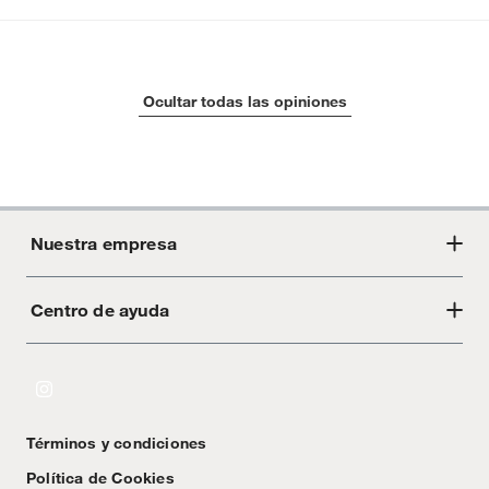
Ocultar todas las opiniones
Nuestra empresa
Centro de ayuda
Acerca de Crate
Tiendas
Cambios y devoluciones
Libro de Reclamaciones
Términos y condiciones
Textos Legales
Política de Cookies