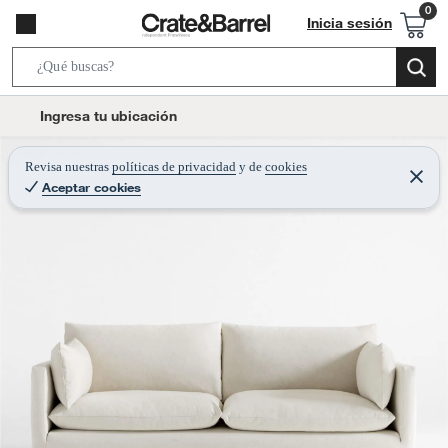
Inicia sesión
S
e
l
Ingresa tu ubicación
a
o
r
c
Revisa nuestras
políticas de privacidad
y
de
cookies
c
C
a
Aceptar cookies
e
h
r
t
r
B
a
i
r
a
o
r
n
-
i
c
o
n