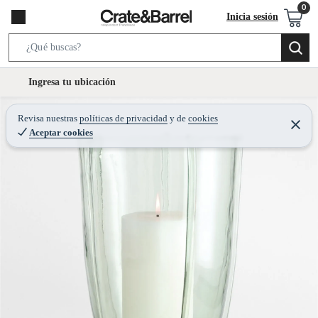
Inicia sesión
S
e
l
Ingresa tu ubicación
a
o
r
c
Revisa nuestras
políticas de privacidad
y
de
cookies
c
C
a
Aceptar cookies
e
h
r
t
r
B
a
i
r
a
o
r
n
-
i
c
o
n