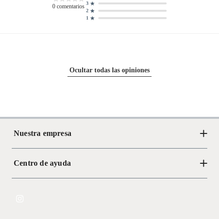
3
0
comentarios
2
1
Ocultar todas las opiniones
Nuestra empresa
Centro de ayuda
Acerca de Crate
Tiendas
Cambios y devoluciones
Libro de Reclamaciones