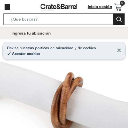
Inicia sesión
S
e
l
Ingresa tu ubicación
a
o
r
c
Revisa nuestras
políticas de privacidad
y
de
cookies
c
C
a
Aceptar cookies
e
h
r
t
r
B
a
i
r
a
o
r
n
-
i
c
o
n