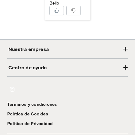
Bello
Nuestra empresa
Centro de ayuda
Acerca de Crate
Tiendas
Cambios y devoluciones
Libro de Reclamaciones
Términos y condiciones
Textos Legales
Política de Cookies
Política de Privacidad