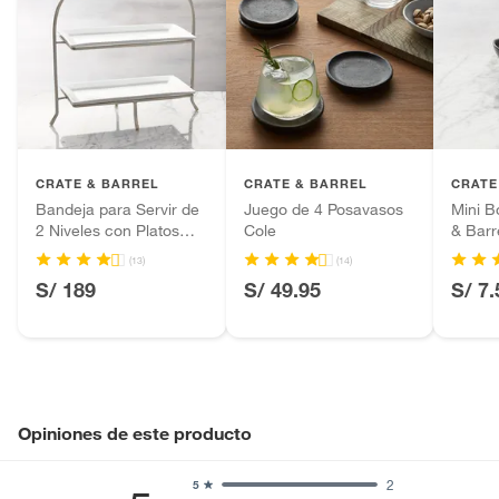
baño con señales de uso, sin empaques, etiquetas o sellos.
Alimentos, bebidas, fórmulas y leches para bebés.
Productos hechos a medida.
Pinturas de color a pedido.
Plantas.
Productos que hayan sido previamente instalados.
CRATE & BARREL
CRATE & BARREL
CRATE
Baterías de auto.
Bandeja para Servir de
Juego de 4 Posavasos
Mini B
Motocicletas y bicicletas motorizadas.
2 Niveles con Platos
Cole
& Barr
Licores y cigarros electrónicos.
Cambridge
(13)
(14)
S/ 189
S/ 49.95
S/ 7.
Opiniones de este producto
2
5