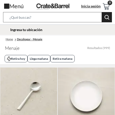
Menú
Inicia sesión
Search
Bar
location-
Ingresa tu ubicación
icon
Home
Decohogar - Menaje
Menaje
Resultados
(
999
)
Retira hoy
Llega mañana
Retira mañana