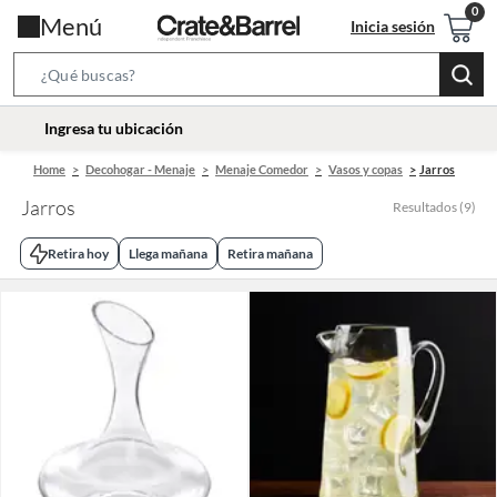
Menú
Inicia sesión
Search
Bar
location-
Ingresa tu ubicación
icon
Home
Decohogar - Menaje
Menaje Comedor
Vasos y copas
Jarros
Jarros
Resultados
(
9
)
Retira hoy
Llega mañana
Retira mañana