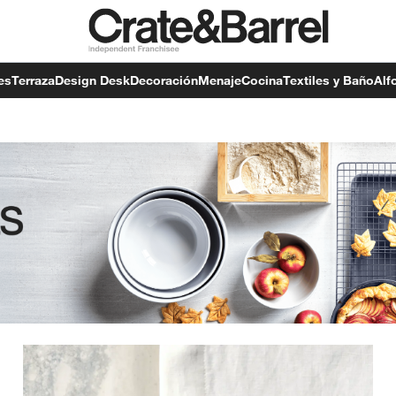
es
Terraza
Design Desk
Decoración
Menaje
Cocina
Textiles y Baño
Alf