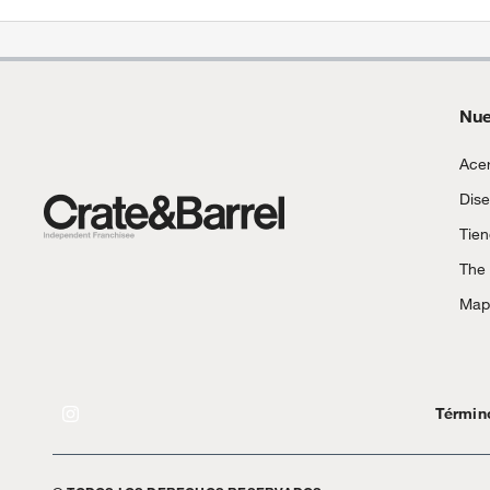
Nue
Acer
Dise
Tie
The
Mapa
Términ