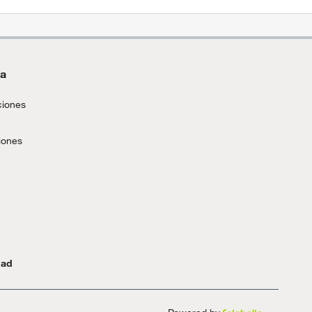
da
ciones
iones
dad