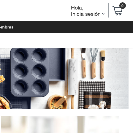
0
Hola
,
Inicia sesión
ombras