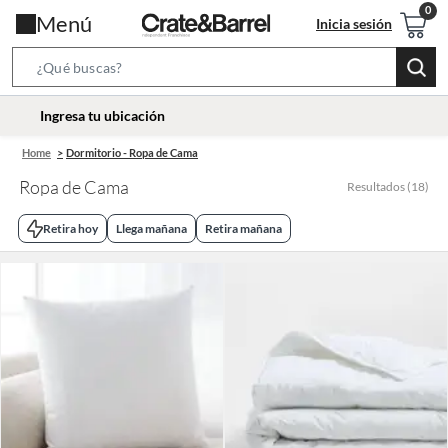
Menú
Inicia sesión
Search
Bar
location-
Ingresa tu ubicación
icon
Home
Dormitorio - Ropa de Cama
Ropa de Cama
Resultados
(
18
)
Retira hoy
Llega mañana
Retira mañana