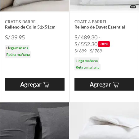
CRATE & BARREL
CRATE & BARREL
Relleno de Cojin 51x51cm
Relleno de Duvet Essential
S/ 39.95
S/ 489.30 -
S/ 552.30
-30%
Llega mañana
S/ 699 - S/ 789
Retira mañana
Llega mañana
Retira mañana
Agregar
Agregar