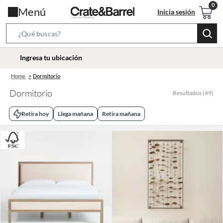
Menú
Inicia sesión
Search
Bar
location-
Ingresa tu ubicación
icon
Home
Dormitorio
Dormitorio
Resultados
(
49
)
Retira hoy
Llega mañana
Retira mañana