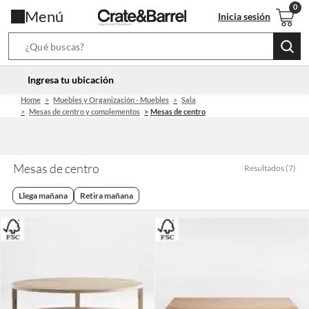
Menú
Inicia sesión
Search
Bar
location-
Ingresa tu ubicación
icon
Home
Muebles y Organización - Muebles
Sala
Mesas de centro y complementos
Mesas de centro
Mesas de centro
Resultados
(
7
)
Llega mañana
Retira mañana