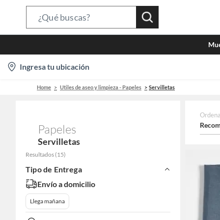
Search
Bar
Mue
location-
Ingresa tu ubicación
icon
Home
Utiles de aseo y limpieza - Papeles
Servilletas
Ordena
Recom
Papeles
Servilletas
Resultados
(
15
)
Tipo de Entrega
Envío a domicilio
Llega mañana