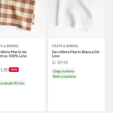
E & BARREL
CRATE & BARREL
illeta Marin de
Servilleta Marin Blanca De
dros 100% Lino
Lino
S/ 39.95
11.80
-80%
Llega mañana
9
Retira mañana
ra desde 90 min