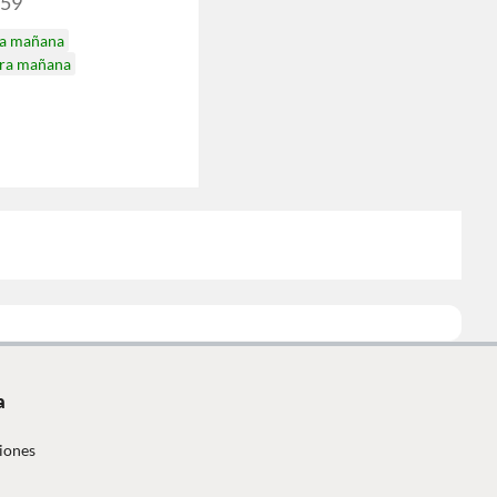
259
ga mañana
ira mañana
a
iones