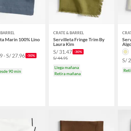
 BARREL
CRATE & BARREL
CRAT
eta Marin 100% Lino
Servilleta Fringe Trim By
Ser
Laura Kim
Alg
S/ 31.47
-30%
9 - S/ 27.96
-50%
S/ 44.95
S/ 
Llega mañana
Reti
desde 90 min
Retira mañana