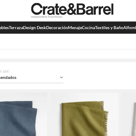
bles
Terraza
Design Desk
Decoración
Menaje
Cocina
Textiles y Baño
Alfom
r por
:
endados