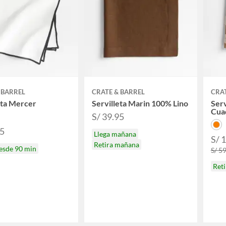
 BARREL
CRATE & BARREL
CRAT
eta Mercer
Servilleta Marin 100% Lino
Serv
Cua
S/ 39.95
95
Llega mañana
S/ 
Retira mañana
desde 90 min
S/ 5
Reti