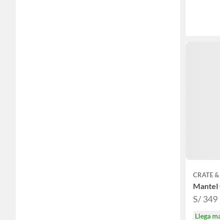
CRATE &
Mantel 
S/ 349
Llega m