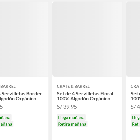
 BARREL
CRATE & BARREL
CRAT
4 Servilletas Border
Set de 4 Servilletas Floral
Set 
lgodón Orgánico
100% Algodón Orgánico
100
95
S/ 39.95
S/ 
añana
Llega mañana
Lle
mañana
Retira mañana
Ret