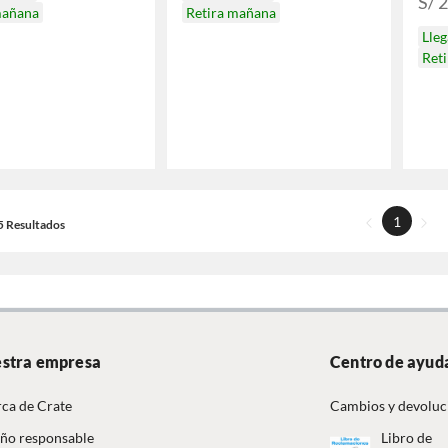
S/ 
mañana
Retira mañana
Lle
Ret
1
15 Resultados
stra empresa
Centro de ayud
ca de Crate
Cambios y devoluc
ño responsable
Libro de