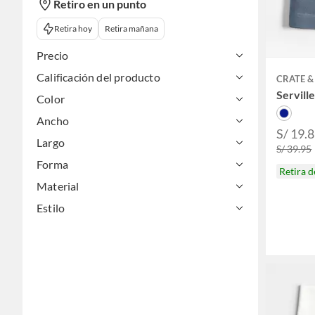
Retiro en un punto
Retira hoy
Retira mañana
Precio
Calificación del producto
CRATE &
Servill
Color
Ancho
S/ 19.8
Largo
S/ 39.95
Forma
Retira 
Material
Estilo