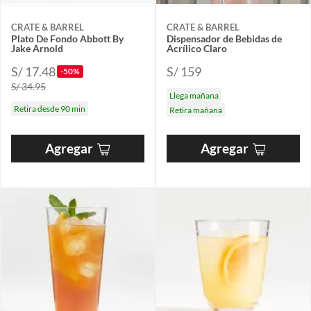
CRATE & BARREL
CRATE & BARREL
Plato De Fondo Abbott By
Dispensador de Bebidas de
Jake Arnold
Acrílico Claro
S/ 17.48
S/ 159
-50%
S/ 34.95
Llega mañana
Retira desde 90 min
Retira mañana
Agregar
Agregar