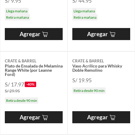
S/ 9.95
S/ 44.95
Llega mañana
Llega mañana
Retira mañana
Retira mañana
Agregar
Agregar
CRATE & BARREL
CRATE & BARREL
Plato de Ensalada de Melamina
Vaso Acrílico para Whisky
Range White (por Leanne
Doble Remolino
Ford)
S/ 19.95
S/ 17.97
-40%
S/ 29.95
Retira desde 90 min
Retira desde 90 min
Agregar
Agregar