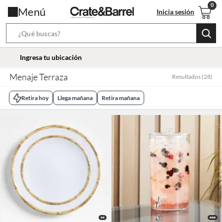
Menú
Inicia sesión
Search
Bar
location-
Ingresa tu ubicación
icon
Menaje Terraza
Resultados
(
28
)
Retira hoy
Llega mañana
Retira mañana