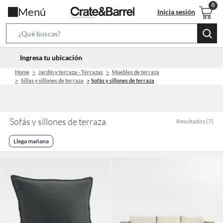
Menú
Inicia sesión
Search
Bar
location-
Ingresa tu ubicación
icon
Home
Jardín y terraza - Terrazas
Muebles de terraza
Sillas y sillones de terraza
Sofás y sillones de terraza
Sofás y sillones de terraza
Resultados
(
7
)
Llega mañana