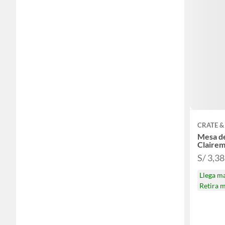
CRATE &
Mesa d
Claire
S/ 3,3
Llega m
Retira 