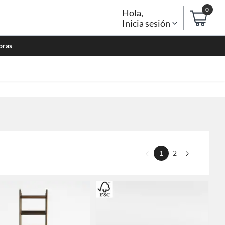
0
Hola
,
Inicia sesión
bras
1
2