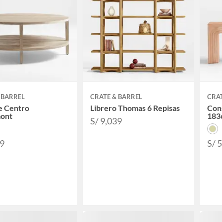
 BARREL
CRATE & BARREL
CRAT
e Centro
Librero Thomas 6 Repisas
Cons
mont
183
S/ 9,039
99
S/ 