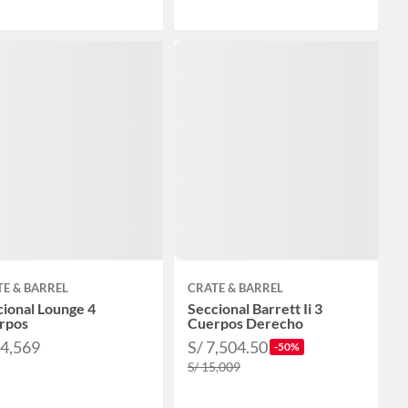
E & BARREL
CRATE & BARREL
ional Lounge 4
Seccional Barrett Ii 3
rpos
Cuerpos Derecho
24,569
S/ 7,504.50
-50%
S/ 15,009