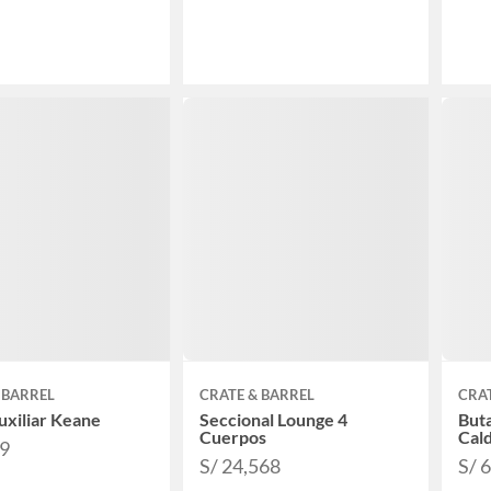
 BARREL
CRATE & BARREL
CRAT
xiliar Keane
Seccional Lounge 4
But
Cuerpos
Cal
09
S/ 24,568
S/ 