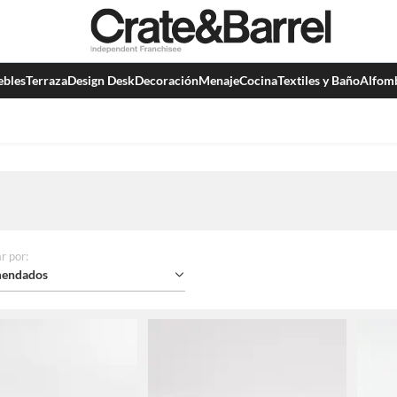
bles
Terraza
Design Desk
Decoración
Menaje
Cocina
Textiles y Baño
Alfom
r por
:
endados