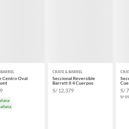
 BARREL
CRATE & BARREL
CRAT
e Centro Oval
Seccional Reversible
Secc
mont
Barrett II 4 Cuerpos
Cue
89
S/ 12,379
S/ 
S/ 1
añana
mañana