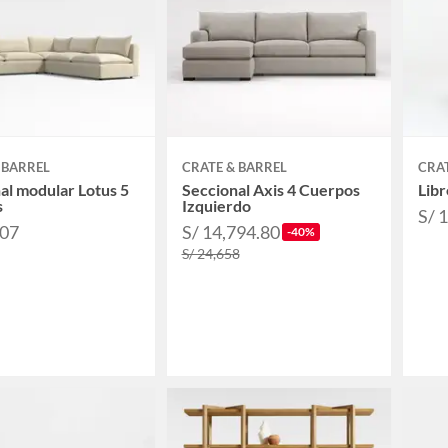
 BARREL
CRATE & BARREL
CRAT
al modular Lotus 5
Seccional Axis 4 Cuerpos
Libr
s
Izquierdo
S/ 
907
S/ 14,794.80
-40%
S/ 24,658