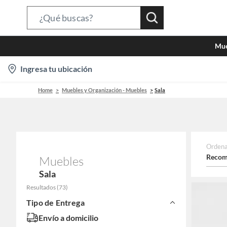
Search
Bar
Mue
location-
Ingresa tu ubicación
icon
Home
Muebles y Organización - Muebles
Sala
Ordena
Recom
Muebles
Sala
Resultados
(
73
)
Tipo de Entrega
Envío a domicilio