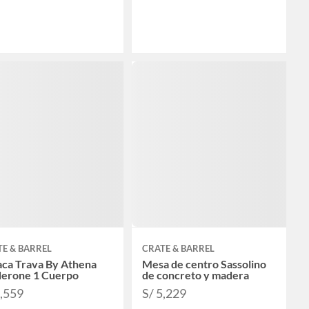
E & BARREL
CRATE & BARREL
aca Trava By Athena
Mesa de centro Sassolino
derone 1 Cuerpo
de concreto y madera
6,559
S/ 5,229