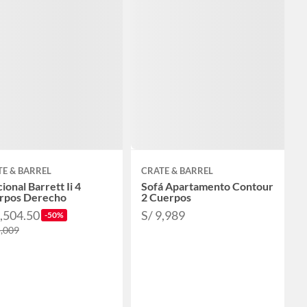
E & BARREL
CRATE & BARREL
ional Barrett Ii 4
Sofá Apartamento Contour
rpos Derecho
2 Cuerpos
7,504.50
S/ 9,989
-50%
5,009