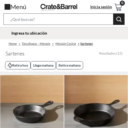
Menú
Inicia sesión
Search
Bar
location-
Ingresa tu ubicación
icon
Home
Decohogar - Menaje
Menaje Cocina
Sartenes
Sartenes
Resultados
(
15
)
Retira hoy
Llega mañana
Retira mañana