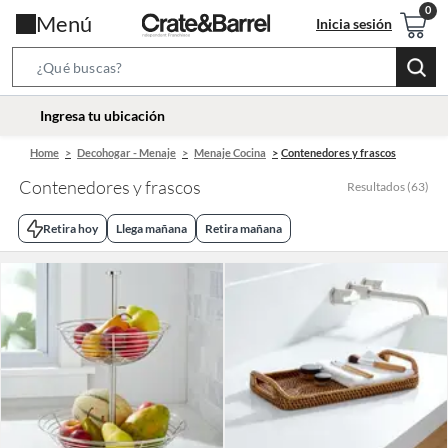
Menú
Inicia sesión
Search
Bar
location-
Ingresa tu ubicación
icon
Home
Decohogar - Menaje
Menaje Cocina
Contenedores y frascos
Contenedores y frascos
Resultados
(
63
)
Retira hoy
Llega mañana
Retira mañana