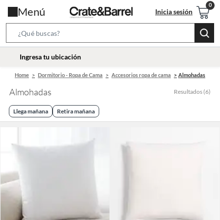
Menú
Inicia sesión
Search
Bar
location-
Ingresa tu ubicación
icon
Home
Dormitorio - Ropa de Cama
Accesorios ropa de cama
Almohadas
Almohadas
Resultados
(
6
)
Llega mañana
Retira mañana